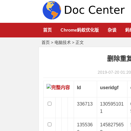
首页
Chrome蚂蚁优化版
杂谈
蚂
首页
>
电脑技术
> 正文
删除重
2019-07-20 01:20
Id
useridgf
336713
130595101
1
135536
145827565