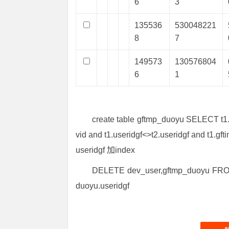
6
3
135536
530048221
8
7
149573
130576804
6
1
create table gftmp_duoyu SELECT t1.
vid and t1.useridgf<>t2.useridgf and t1.gfti
useridgf 加index
DELETE dev_user,gftmp_duoyu FROM 
duoyu.useridgf