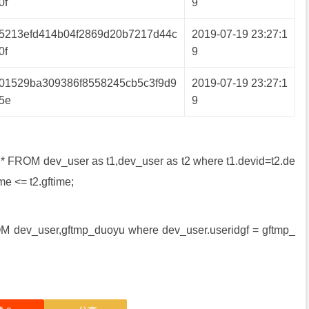
0f
9
5213efd414b04f2869d20b7217d44c
2019-07-19 23:27:1
0f
9
01529ba309386f8558245cb5c3f9d9
2019-07-19 23:27:1
5e
9
* FROM dev_user as t1,dev_user as t2 where t1.devid=t2.de
me <= t2.gftime;
dev_user,gftmp_duoyu where dev_user.useridgf = gftmp_