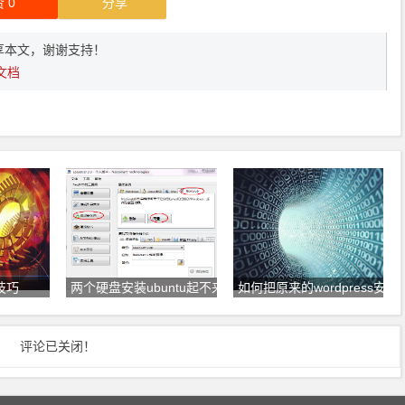
赞
0
分享
享本文，谢谢支持！
文档
技巧
两个硬盘安装ubuntu起不来
如何把原来的wordpress安
评论已关闭！