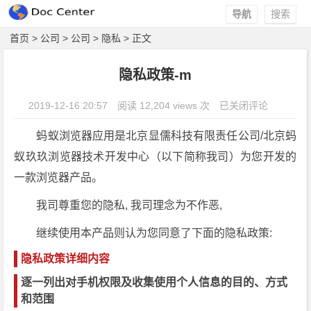
导航
搜索
首页
>
公司
>
公司
>
隐私
> 正文
隐私政策-m
2019-12-16 20:57
阅读 12,204 views 次
隐私政策-m
已关闭评论
蚂蚁浏览器应用是北京显儒科技有限责任公司/北京蚂
蚁玖玖浏览器技术开发中心（以下简称我司）为您开发的
一款浏览器产品。
我司尊重您的隐私, 我司理念为不作恶,
继续使用本产品则认为您同意了下面的隐私政策:
隐私政策详细内容
逐一列出对手机权限及收集使用个人信息的目的、方式
和范围