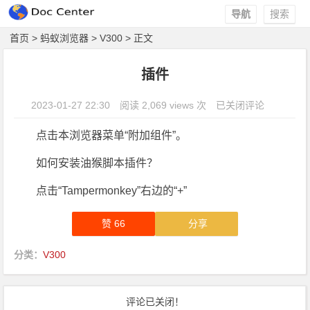
导航
搜索
首页
>
蚂蚁浏览器
>
V300
> 正文
插件
2023-01-27 22:30
阅读 2,069 views 次
插件
已关闭评论
点击本浏览器菜单“附加组件”。
如何安装油猴脚本插件？
点击“Tampermonkey”右边的“+”
赞
66
分享
分类：
V300
评论已关闭！